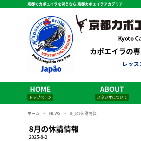
京都でカポエイラを習うなら 京都カポエイラアカデミア
Kyoto C
カポエイラの専用
レッス
HOME
ABOUT
トップページ
スタジオについて
ホーム
>
NEWS
>
8月の休講情報
8月の休講情報
2025-8-2