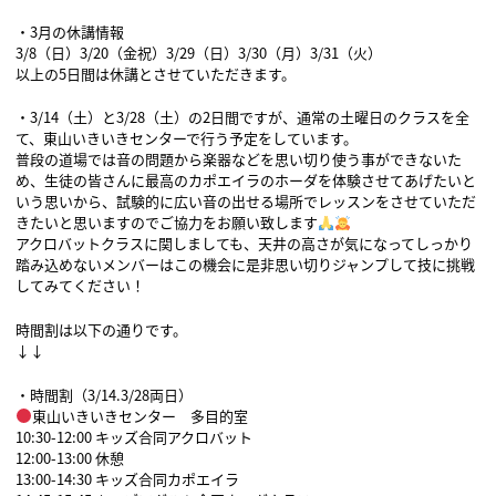
・3月の休講情報
3/8（日）3/20（金祝）3/29（日）3/30（月）3/31（火）
以上の5日間は休講とさせていただきます。
・3/14（土）と3/28（土）の2日間ですが、通常の土曜日のクラスを全
て、東山いきいきセンターで行う予定をしています。
普段の道場では音の問題から楽器などを思い切り使う事ができないた
め、生徒の皆さんに最高のカポエイラのホーダを体験させてあげたいと
いう思いから、試験的に広い音の出せる場所でレッスンをさせていただ
きたいと思いますのでご協力をお願い致します
アクロバットクラスに関しましても、天井の高さが気になってしっかり
踏み込めないメンバーはこの機会に是非思い切りジャンプして技に挑戦
してみてください！
時間割は以下の通りです。
↓↓
・時間割（3/14.3/28両日）
東山いきいきセンター 多目的室
10:30-12:00 キッズ合同アクロバット
12:00-13:00 休憩
13:00-14:30 キッズ合同カポエイラ