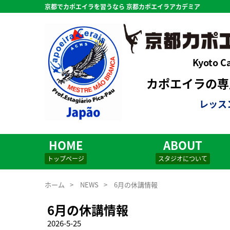
京都でカポエイラを習うなら 京都カポエイラアカデミア
Kyoto C
カポエイラの専用
レッス
HOME
ABOUT
トップページ
スタジオについて
ホーム
>
NEWS
>
6月の休講情報
6月の休講情報
2026-5-25