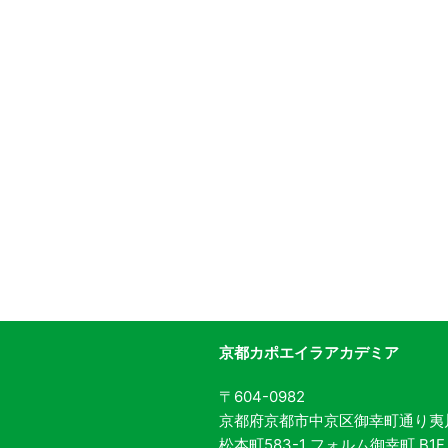
京都カポエイラアカデミア
〒604-0982
京都府京都市中京区御幸町通り夷
松本町583-1 フォルム御幸町 B1F