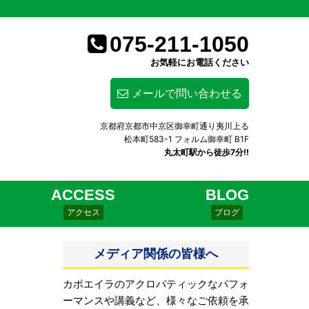
075-211-1050
お気軽にお電話ください
メールで問い合わせる
京都府京都市中京区御幸町通り夷川上る
松本町583-1 フォルム御幸町 B1F
丸太町駅から徒歩7分!!
ACCESS
BLOG
アクセス
ブログ
メディア関係の皆様へ
カポエイラのアクロバティックなパフォ
ーマンスや講義など、様々なご依頼を承