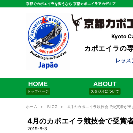
京都でカポエイラを習うなら 京都カポエイラアカデミア
Kyoto C
カポエイラの専用
レッス
HOME
ABOUT
トップページ
スタジオについて
ホーム
>
BLOG
>
4月のカポエイラ競技会で受賞者が出
4月のカポエイラ競技会で受賞
2019-6-3