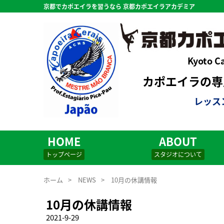
京都でカポエイラを習うなら 京都カポエイラアカデミア
Kyoto C
カポエイラの専用
レッス
HOME
ABOUT
トップページ
スタジオについて
ホーム
>
NEWS
>
10月の休講情報
10月の休講情報
2021-9-29