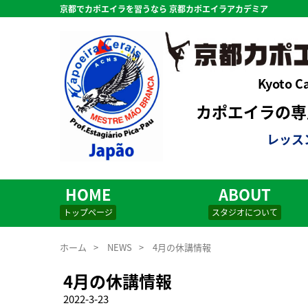
京都でカポエイラを習うなら 京都カポエイラアカデミア
Kyoto C
カポエイラの専用
レッス
HOME
ABOUT
トップページ
スタジオについて
ホーム
>
NEWS
>
4月の休講情報
4月の休講情報
2022-3-23