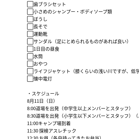
⬜︎歯ブラシセット
⬜︎小さめのシャンプー・ボディソープ類
⬜︎ぼうし
⬜︎長そで
⬜︎運動靴
⬜︎サンダル（足にとめられるものがあれば良い）
⬜︎1日目の昼食
⬜︎水筒
⬜︎おやつ
⬜︎ライフジャケット（膝くらいの浅い川ですが、低
⬜︎懐中電灯
・スケジュール
8月11日（日）
8:00道場を出発（中学生以上メンバーとスタッフ）
8:30道場を出発（小学生以下メンバーとスタッフ）
11:00キャンプ場到着
11:30 探検アスレチック
12:30 お昼（各自持ってきたお弁当）