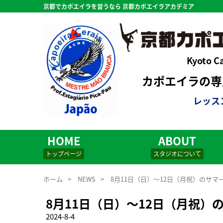
京都でカポエイラを習うなら 京都カポエイラアカデミア
Kyoto C
カポエイラの専用
レッス
HOME
ABOUT
トップページ
スタジオについて
ホーム
>
NEWS
>
8月11日（日）〜12日（月祝）のサ
8月11日（日）〜12日（月祝
2024-8-4