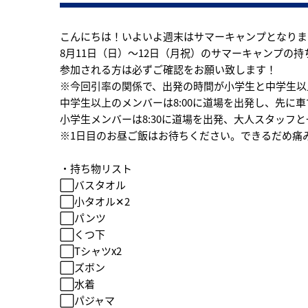
こんにちは！いよいよ週末はサマーキャンプとなりま
8月11日（日）〜12日（月祝）のサマーキャンプの
参加される方は必ずご確認をお願い致します！
※今回引率の関係で、出発の時間が小学生と中学生以
中学生以上のメンバーは8:00に道場を出発し、先に
小学生メンバーは8:30に道場を出発、大人スタッフ
※1日目のお昼ご飯はお待ちください。できるだめ痛
・持ち物リスト
⬜︎バスタオル
⬜︎小タオル✕2
⬜︎パンツ
⬜︎くつ下
⬜︎Tシャツx2
⬜︎ズボン
⬜︎水着
⬜︎パジャマ