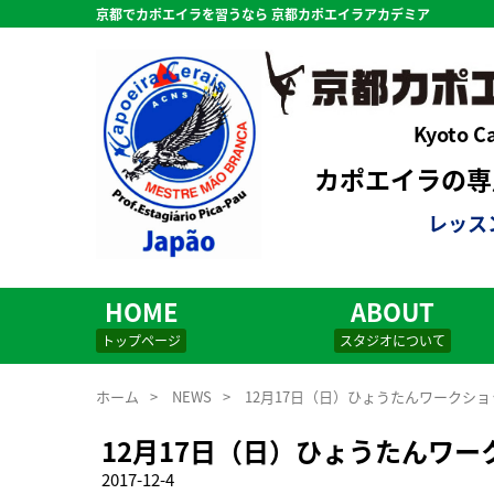
京都でカポエイラを習うなら 京都カポエイラアカデミア
Kyoto C
カポエイラの専用
レッス
HOME
ABOUT
トップページ
スタジオについて
ホーム
>
NEWS
>
12月17日（日）ひょうたんワークショ
12月17日（日）ひょうたんワー
2017-12-4