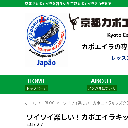
京都でカポエイラを習うなら 京都カポエイラアカデミア
Kyoto C
カポエイラの専用
レッス
HOME
ABOUT
トップページ
スタジオについて
ホーム
>
BLOG
>
ワイワイ楽しい！カポエイラキッズク
ワイワイ楽しい！カポエイラキ
2017-2-7