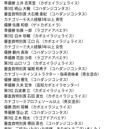
準優勝 土井 衣茉里 （カポエイラジェライス）
第3位 崎山 大輔 （コハダンジコンタス）
審査員特別賞 大石橋 亜紀 （コハダンジコンタス）
カテゴリー⑥大人経験3年以上 男性
優勝 佐藤 和樹 （ゲトカポエイラ）
準優勝 佐藤 一郎 （ラゴアドアバエテ）
第3位 白木 咲輔 （カポエイラジェライス）
審査員特別賞 江口 元 （カポエイラジェライス）
カテゴリー⑦大人経験3年以上 女性
優勝 藪内 真珠 （コハダンジコンタス）
準優勝 花田 沙弥 （ラゴアドアバエテ）
第3位 山口 リコ （カポエイラジェライス）
審査員特別賞 福間 和希子 （コハダンジコンタス）
カテゴリー⑧インストラクター・指導資格者（男女混合）
優勝 浦田 響生 （コハダンジコンタス）
準優勝 久米 宏幸 （高知カポエイラセンター）
第3位 白波瀬 立 （カポエイラジェライス）
審査員特別賞 石田 達也 （カポエイラジェライス）
カテゴリー⑨プロフェソール以上（男女混合）
優勝 西村 晃輔 （カポエイラジェライス）
準優勝 窪山 武 （コハダンジコンタス）
第3位 正木 翔太 （ラゴアドアバエテ）
審査員特別賞 横田 直也 （コハダンジコンタス）
参加、ご協力いただいた皆様、ありがとうございました！