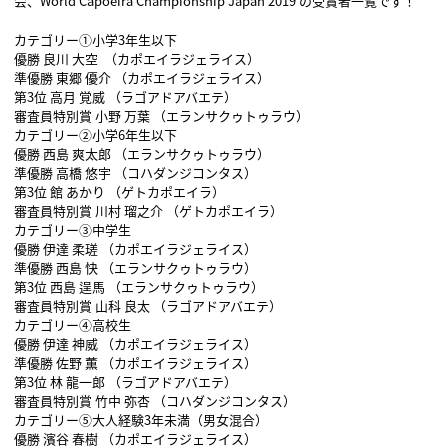
会、World Capoeira Championship Japan 2019 の受賞者一覧です！
カテゴリー①小学3年生以下
優勝 良川 大空 （カポエイラジェライス）
準優勝 東郷 優介 （カポエイラジェライス）
第3位 高月 覚威 （ラゴアドアバエテ）
審査員特別賞 小野 万葉 （エランサクゥトゥラウ）
カテゴリー②小学6年生以下
優勝 西島 爽太郎 （エランサクゥトゥラウ）
準優勝 高橋 悠宇 （コハダンジコンタス）
第3位 館 あかり （ゲトカポエイラ）
審査員特別賞 川村 瑠之介 （ゲトカポエイラ）
カテゴリー③中学生
優勝 伊達 柔瑳 （カポエイラジェライス）
準優勝 西島 快 （エランサクゥトゥラウ）
第3位 西島 逞馬 （エランサクゥトゥラウ）
審査員特別賞 山科 良太 （ラゴアドアバエテ）
カテゴリー④高校生
優勝 伊達 神威 （カポエイラジェライス）
準優勝 佐野 薫 （カポエイラジェライス）
第3位 林 龍一郎 （ラゴアドアバエテ）
審査員特別賞 竹中 弥杏 （コハダンジコンタス）
カテゴリー⑤大人経験3年未満（男女混合）
優勝 濱谷 春樹 （カポエイラジェライス）