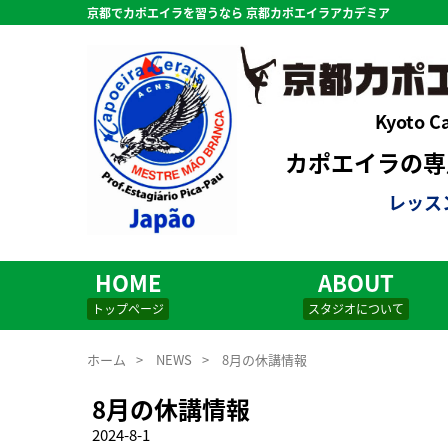
京都でカポエイラを習うなら 京都カポエイラアカデミア
Kyoto C
カポエイラの専用
レッス
HOME
ABOUT
トップページ
スタジオについて
ホーム
>
NEWS
>
8月の休講情報
8月の休講情報
2024-8-1